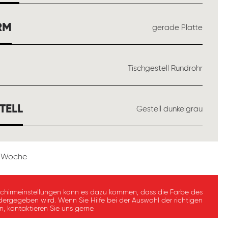
AUSWÄHLEN
RM
gerade Platte
ÄHLEN
Tischgestell Rundrohr
AUSWÄHLEN
TELL
Gestell dunkelgrau
 1 Woche
schirmeinstellungen kann es dazu kommen, dass die Farbe des
dergegeben wird. Wenn Sie Hilfe bei der Auswahl der richtigen
, kontaktieren Sie uns gerne.