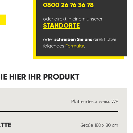
0800 26 76 36 78
oder direkt in einem unserer
STANDORTE
oder
schreiben Sie uns
direkt über
folgendes
Formular
.
IE HIER IHR PRODUKT
USWÄHLEN
Plattendekor weiss WE
AUSWÄHLEN
TTE
Größe 180 x 80 cm