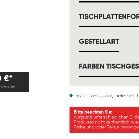
TISCHPLATTENFO
AUSW
GESTELLART
FARBEN TISCHGES
0 €*
andkosten
Sofort verfügbar, Lieferzeit:
Bitte beachten Sie:
Aufgrund unterschiedlichen Bild
Produktes nicht authentisch wie
Farbe und/oder Textur benötigen