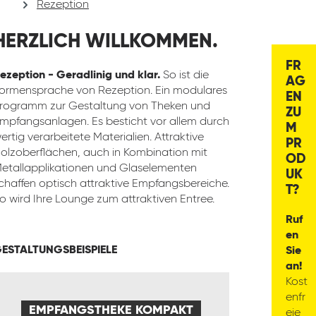
Rezeption
HERZLICH WILLKOMMEN.
FR
ezeption - Geradlinig und klar.
So ist die
AG
ormensprache von Rezeption. Ein modulares
EN
rogramm zur Gestaltung von Theken und
ZU
mpfangsanlagen. Es besticht vor allem durch
M
ertig verarbeitete Materialien. Attraktive
PR
olzoberflächen, auch in Kombination mit
OD
etallapplikationen und Glaselementen
UK
chaffen optisch attraktive Empfangsbereiche.
T?
o wird Ihre Lounge zum attraktiven Entree.
Ruf
en
ESTALTUNGSBEISPIELE
Sie
an!
Kost
enfr
EMPFANGSTHEKE KOMPAKT
eie