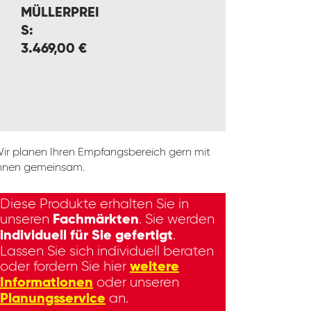
MÜLLERPREI
S:
3.469,00 €
ir planen Ihren Empfangsbereich gern mit
hnen gemeinsam.
Diese Produkte erhalten Sie in
unseren
. Sie werden
Fachmärkten
.
individuell für Sie gefertigt
Lassen Sie sich individuell beraten
oder fordern Sie hier
weitere
oder unseren
Informationen
an.
Planungsservice