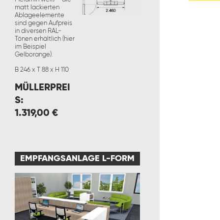
matt lackierten
Ablageelemente
sind gegen Aufpreis
in diversen RAL-
Tönen erhältlich (hier
im Beispiel
Gelborange).
B 246 x T 88 x H 110
MÜLLERPREI
S:
1.319,00 €
EMPFANGSANLAGE L-FORM