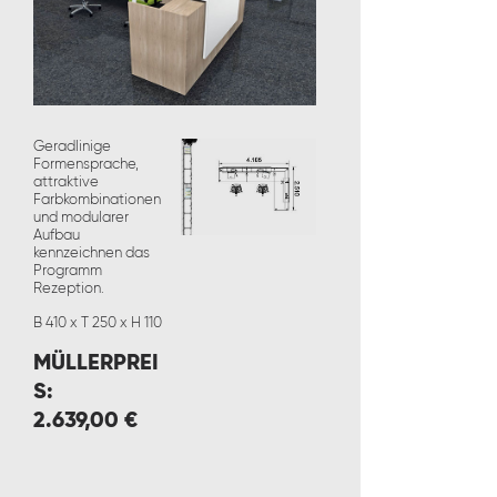
Geradlinige
Formensprache,
attraktive
Farbkombinationen
und modularer
Aufbau
kennzeichnen das
Programm
Rezeption.
B 410 x T 250 x H 110
MÜLLERPREI
S:
2.639,00 €