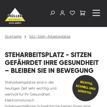
alt springen
Startseite
Sitz-Steh-Arbeitsplätze
STEHARBEITSPLATZ - SITZEN
GEFÄHRDET IHRE GESUNDHEIT
– BLEIBEN SIE IN BEWEGUNG
RICHTIG,
SCHNELL UND
Steharbeitsplätze sind in der
heutigen Zeit sehr wichtig und
GÜNSTIG.
wertvoll für Ihr Gesundheit.
Elektromotorisch
höhenverstellbare Schreibtische bieten Ihnen eine