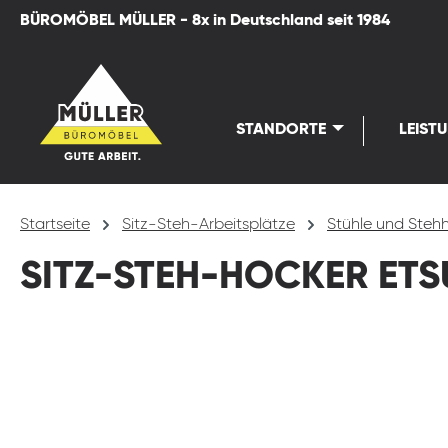
BÜROMÖBEL MÜLLER - 8x in Deutschland seit 1984
springen
Zur Hauptnavigation springen
STANDORTE
LEIST
Startseite
Sitz-Steh-Arbeitsplätze
Stühle und Stehh
SITZ-STEH-HOCKER ETS
Bildergalerie überspringen