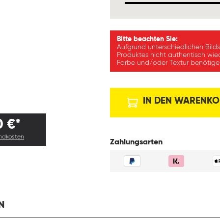
Bitte beachten Sie:
Aufgrund unterschiedlichen Bild
Produktes nicht authentisch wie
Farbe und/oder Textur benötigen
IN DEN WARENKO
0 €*
andkosten
Zahlungsarten
N