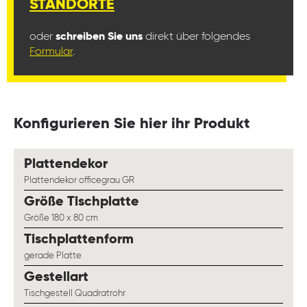
STANDORTE
oder
schreiben Sie uns
direkt über folgendes
Formular
.
Konfigurieren Sie hier ihr Produkt
auswählen
Plattendekor
Plattendekor officegrau GR
auswählen
Größe Tischplatte
Größe 180 x 80 cm
auswählen
Tischplattenform
gerade Platte
auswählen
Gestellart
Tischgestell Quadratrohr