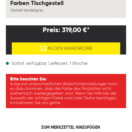
auswählen
Farben Tischgestell
Gestell dunkelgrau
Preis: 319,00 €*
PREISE EXKL. MWST. ZZGL. VERSANDKOSTEN
IN DEN WARENKORB
Sofort verfügbar, Lieferzeit: 1 Woche
Bitte beachten Sie:
Aufgrund unterschiedlichen Bildschirmeinstellungen kann
es dazu kommen, dass die Farbe des Produktes nicht
authentisch wiedergegeben wird. Wenn Sie Hilfe bei der
Auswahl der richtigen Farbe und/oder Textur benötigen,
kontaktieren Sie uns gerne.
ZUM MERKZETTEL HINZUFÜGEN