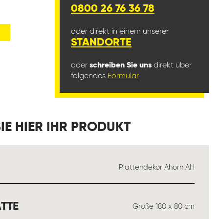
0800 26 76 36 78
oder direkt in einem unserer
STANDORTE
oder
schreiben Sie uns
direkt über
folgendes
Formular
.
IE HIER IHR PRODUKT
USWÄHLEN
Plattendekor Ahorn AH
AUSWÄHLEN
TTE
Größe 180 x 80 cm