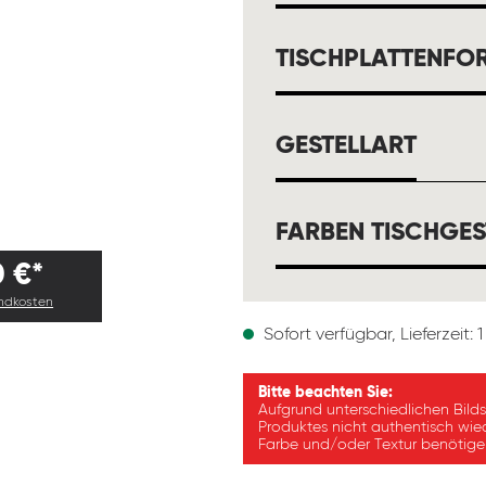
TISCHPLATTENFO
AUSW
GESTELLART
FARBEN TISCHGES
0 €*
andkosten
Sofort verfügbar, Lieferzeit:
Bitte beachten Sie:
Aufgrund unterschiedlichen Bild
Produktes nicht authentisch wie
Farbe und/oder Textur benötigen