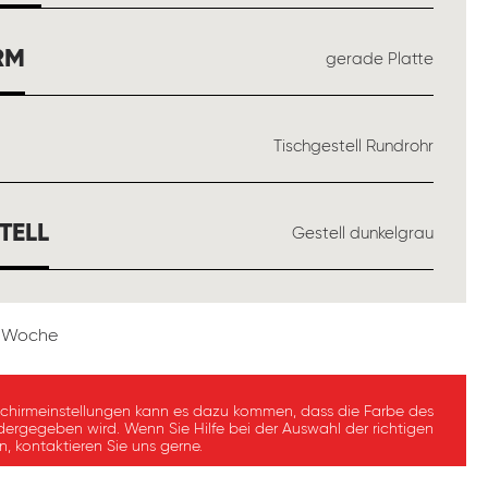
AUSWÄHLEN
RM
gerade Platte
ÄHLEN
Tischgestell Rundrohr
AUSWÄHLEN
TELL
Gestell dunkelgrau
 1 Woche
schirmeinstellungen kann es dazu kommen, dass die Farbe des
dergegeben wird. Wenn Sie Hilfe bei der Auswahl der richtigen
, kontaktieren Sie uns gerne.