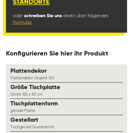
STANDORTE
oder
schreiben Sie uns
direkt über folgendes
Formular
.
Konfigurieren Sie hier ihr Produkt
auswählen
Plattendekor
Plattendekor Graphit GG
auswählen
Größe Tischplatte
Größe 180 x 80 cm
auswählen
Tischplattenform
gerade Platte
auswählen
Gestellart
Tischgestell Quadratrohr