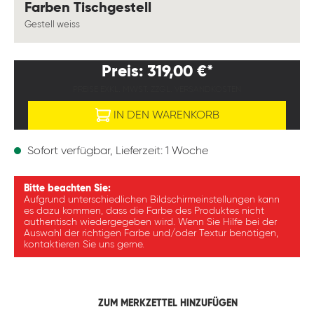
auswählen
Farben Tischgestell
Gestell weiss
Preis: 319,00 €*
PREISE EXKL. MWST. ZZGL. VERSANDKOSTEN
IN DEN WARENKORB
Sofort verfügbar, Lieferzeit: 1 Woche
Bitte beachten Sie:
Aufgrund unterschiedlichen Bildschirmeinstellungen kann
es dazu kommen, dass die Farbe des Produktes nicht
authentisch wiedergegeben wird. Wenn Sie Hilfe bei der
Auswahl der richtigen Farbe und/oder Textur benötigen,
kontaktieren Sie uns gerne.
ZUM MERKZETTEL HINZUFÜGEN