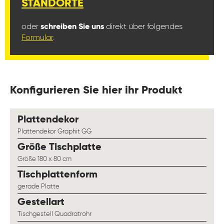
STANDORTE
oder
schreiben Sie uns
direkt über folgendes
Formular
.
Konfigurieren Sie hier ihr Produkt
auswählen
Plattendekor
Plattendekor Graphit GG
auswählen
Größe Tischplatte
Größe 180 x 80 cm
auswählen
Tischplattenform
gerade Platte
auswählen
Gestellart
Tischgestell Quadratrohr