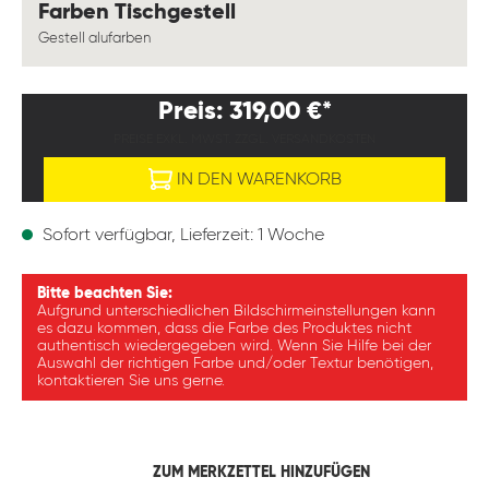
auswählen
Farben Tischgestell
Gestell alufarben
Preis: 319,00 €*
PREISE EXKL. MWST. ZZGL. VERSANDKOSTEN
IN DEN WARENKORB
Sofort verfügbar, Lieferzeit: 1 Woche
Bitte beachten Sie:
Aufgrund unterschiedlichen Bildschirmeinstellungen kann
es dazu kommen, dass die Farbe des Produktes nicht
authentisch wiedergegeben wird. Wenn Sie Hilfe bei der
Auswahl der richtigen Farbe und/oder Textur benötigen,
kontaktieren Sie uns gerne.
ZUM MERKZETTEL HINZUFÜGEN