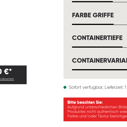
AUS
FARBE GRIFFE
A
CONTAINERTIEFE
CONTAINERVARIA
0 €*
andkosten
Sofort verfügbar, Lieferzeit:
Bitte beachten Sie:
Aufgrund unterschiedlichen Bild
Produktes nicht authentisch wie
Farbe und/oder Textur benötigen