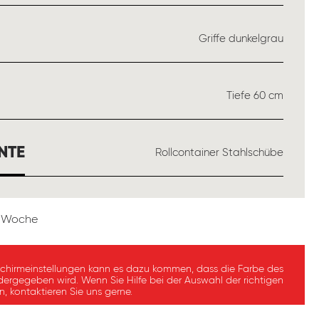
WÄHLEN
Griffe dunkelgrau
USWÄHLEN
Tiefe 60 cm
AUSWÄHLEN
NTE
Rollcontainer Stahlschübe
 1 Woche
schirmeinstellungen kann es dazu kommen, dass die Farbe des
dergegeben wird. Wenn Sie Hilfe bei der Auswahl der richtigen
, kontaktieren Sie uns gerne.