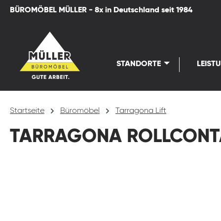
BÜROMÖBEL MÜLLER - 8x in Deutschland seit 1984
springen
Zur Hauptnavigation springen
STANDORTE
LEIST
Startseite
Büromöbel
Tarragona Lift
TARRAGONA ROLLCONTA
Bildergalerie überspringen