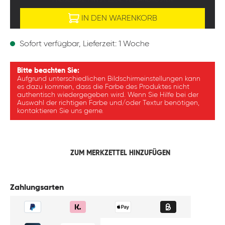
PREISE EXKL. MWST. ZZGL. VERSANDKOSTEN
IN DEN WARENKORB
Sofort verfügbar, Lieferzeit: 1 Woche
Bitte beachten Sie:
Aufgrund unterschiedlichen Bildschirmeinstellungen kann
es dazu kommen, dass die Farbe des Produktes nicht
authentisch wiedergegeben wird. Wenn Sie Hilfe bei der
Auswahl der richtigen Farbe und/oder Textur benötigen,
kontaktieren Sie uns gerne.
ZUM MERKZETTEL HINZUFÜGEN
Zahlungsarten