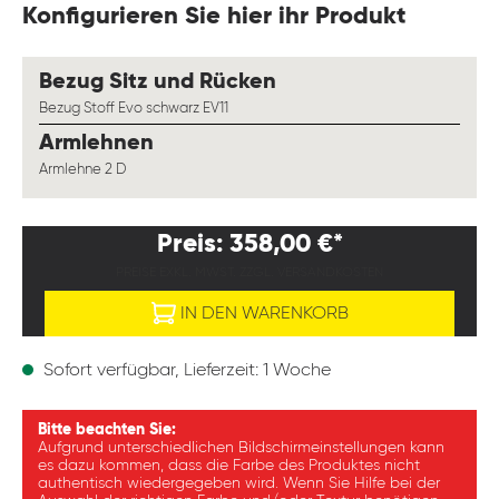
Konfigurieren Sie hier ihr Produkt
auswählen
Bezug Sitz und Rücken
Bezug Stoff Evo schwarz EV11
auswählen
Armlehnen
Armlehne 2 D
Preis: 358,00 €*
PREISE EXKL. MWST. ZZGL. VERSANDKOSTEN
IN DEN WARENKORB
Sofort verfügbar, Lieferzeit: 1 Woche
Bitte beachten Sie:
Aufgrund unterschiedlichen Bildschirmeinstellungen kann
es dazu kommen, dass die Farbe des Produktes nicht
authentisch wiedergegeben wird. Wenn Sie Hilfe bei der