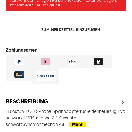
Auswahl der richtigen Farbe und/oder Textur benötigen,
kontaktieren Sie uns gerne.
ZUM MERKZETTEL HINZUFÜGEN
Zahlungsarten
BESCHREIBUNG
Bürostuhl ECO SPhohe SpannpolsterrückenlehneBezug Evo
schwarz EV11Armlehne 2D Kunststoff
schwarzSynchronmechanikSi…
Mehr