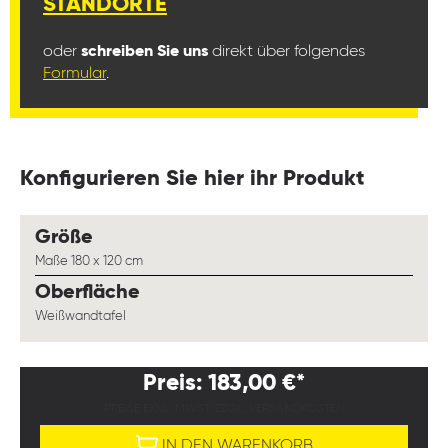
STANDORTE
oder
schreiben Sie uns
direkt über folgendes
Formular
.
Konfigurieren Sie hier ihr Produkt
auswählen
Größe
Maße 180 x 120 cm
auswählen
Oberfläche
Weißwandtafel
Preis: 183,00 €*
PREISE EXKL. MWST. ZZGL. VERSANDKOSTEN
IN DEN WARENKORB