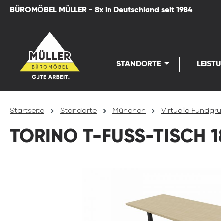
BÜROMÖBEL MÜLLER - 8x in Deutschland seit 1984
springen
Zur Hauptnavigation springen
STANDORTE
LEIST
Startseite
Standorte
München
Virtuelle Fundg
TORINO T-FUSS-TISCH 
Bildergalerie überspringen