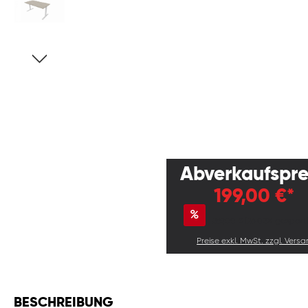
Abverkaufspre
199,00 €*
%
269,00 €
(26.02% gespart
Preise exkl. MwSt. zzgl. Vers
BESCHREIBUNG