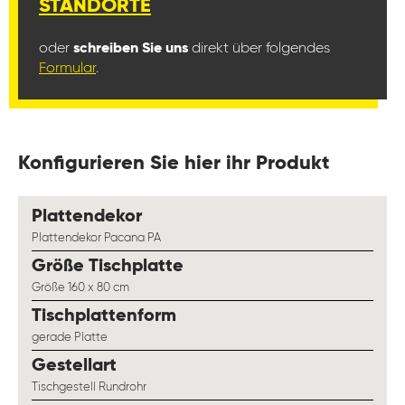
STANDORTE
oder
schreiben Sie uns
direkt über folgendes
Formular
.
Konfigurieren Sie hier ihr Produkt
auswählen
Plattendekor
Plattendekor Pacana PA
auswählen
Größe Tischplatte
Größe 160 x 80 cm
auswählen
Tischplattenform
gerade Platte
auswählen
Gestellart
Tischgestell Rundrohr