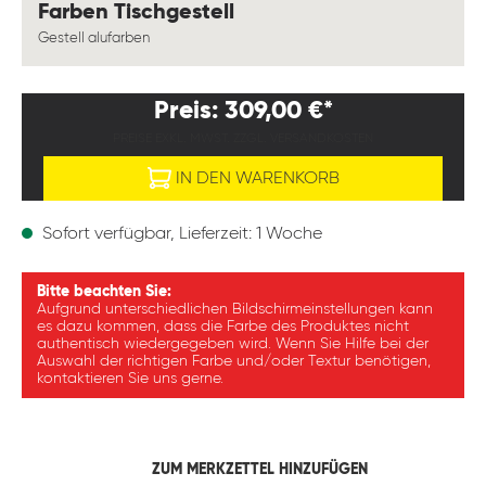
auswählen
Farben Tischgestell
Gestell alufarben
Preis: 309,00 €*
PREISE EXKL. MWST. ZZGL. VERSANDKOSTEN
IN DEN WARENKORB
Sofort verfügbar, Lieferzeit: 1 Woche
Bitte beachten Sie:
Aufgrund unterschiedlichen Bildschirmeinstellungen kann
es dazu kommen, dass die Farbe des Produktes nicht
authentisch wiedergegeben wird. Wenn Sie Hilfe bei der
Auswahl der richtigen Farbe und/oder Textur benötigen,
kontaktieren Sie uns gerne.
ZUM MERKZETTEL HINZUFÜGEN