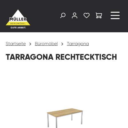
alt springen
Startseite
Büromöbel
Tarragona
TARRAGONA RECHTECKTISCH
Bildergalerie überspringen