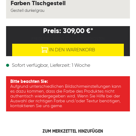
auswählen
Farben Tischgestell
Gestell dunkelgrau
Preis: 309,00 €*
PREISE EXKL. MWST. ZZGL. VERSANDKOSTEN
IN DEN WARENKORB
Sofort verfügbar, Lieferzeit: 1 Woche
Bitte beachten Sie:
Aufgrund unterschiedlichen Bildschirmeinstellungen kann
es dazu kommen, dass die Farbe des Produktes nicht
authentisch wiedergegeben wird. Wenn Sie Hilfe bei der
Auswahl der richtigen Farbe und/oder Textur benötigen,
kontaktieren Sie uns gerne.
ZUM MERKZETTEL HINZUFÜGEN