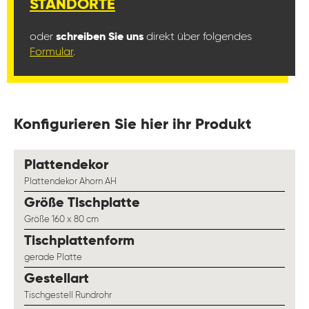
STANDORTE
oder
schreiben Sie uns
direkt über folgendes
Formular
.
Konfigurieren Sie hier ihr Produkt
auswählen
Plattendekor
Plattendekor Ahorn AH
auswählen
Größe Tischplatte
Größe 160 x 80 cm
auswählen
Tischplattenform
gerade Platte
auswählen
Gestellart
Tischgestell Rundrohr