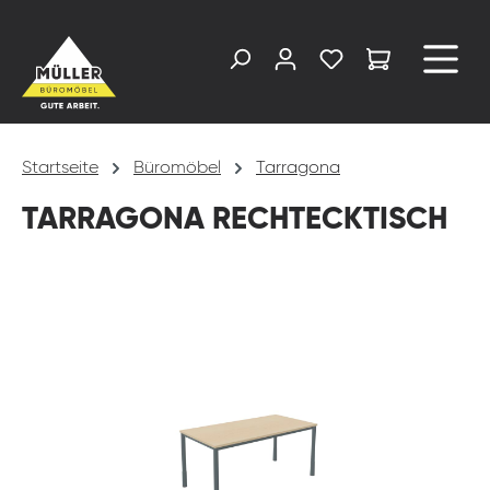
alt springen
Startseite
Büromöbel
Tarragona
TARRAGONA RECHTECKTISCH
Bildergalerie überspringen