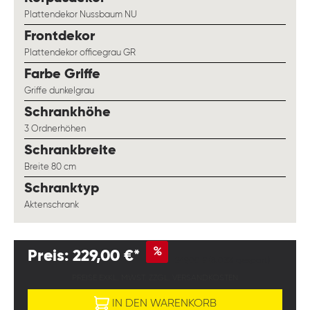
Plattendekor Nussbaum NU
auswählen
Frontdekor
Plattendekor officegrau GR
auswählen
Farbe Griffe
Griffe dunkelgrau
auswählen
Schrankhöhe
3 Ordnerhöhen
auswählen
Schrankbreite
Breite 80 cm
auswählen
Schranktyp
Aktenschrank
%
Preis: 229,00 €*
249,00 €
(8.03% gespart)
PREISE EXKL. MWST. ZZGL. VERSANDKOSTEN
IN DEN WARENKORB