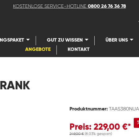
KOSTENLOSE SERVICE-HOTLINE
0800 26 76 36 78
UNGSPAKET
GUT ZU WISSEN
ÜBER UNS
ANGEBOTE
KONTAKT
HRANK
Produktnummer:
TAAS380NUA
Preis: 229,00 €*
249,00 €
(8.03% gespart)