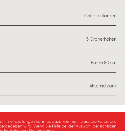
WÄHLEN
Griffe alufarben
USWÄHLEN
3 Ordnerhöhen
USWÄHLEN
Breite 80 cm
WÄHLEN
Aktenschrank
schirmeinstellungen kann es dazu kommen, dass die Farbe des
dergegeben wird. Wenn Sie Hilfe bei der Auswahl der richtigen