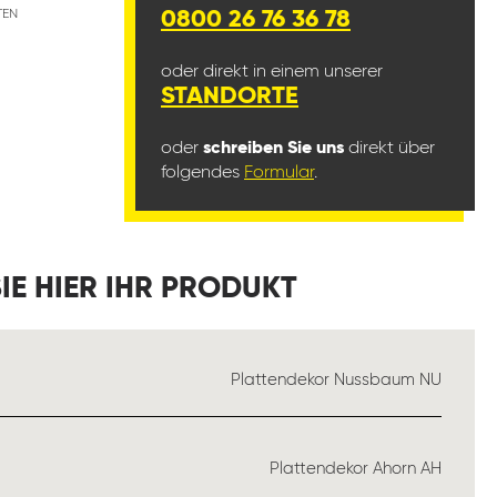
TEN
0800 26 76 36 78
oder direkt in einem unserer
STANDORTE
oder
schreiben Sie uns
direkt über
folgendes
Formular
.
IE HIER IHR PRODUKT
SWÄHLEN
Plattendekor Nussbaum NU
WÄHLEN
Plattendekor Ahorn AH