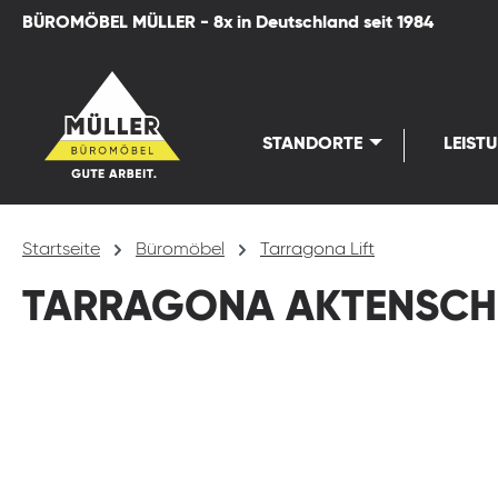
BÜROMÖBEL MÜLLER - 8x in Deutschland seit 1984
springen
Zur Hauptnavigation springen
STANDORTE
LEIST
Startseite
Büromöbel
Tarragona Lift
TARRAGONA AKTENSC
Bildergalerie überspringen