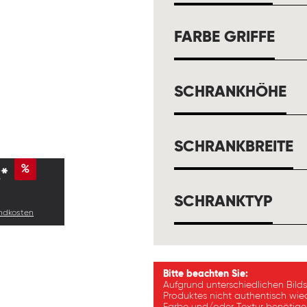
AUS
FARBE GRIFFE
A
SCHRANKHÖHE
A
SCHRANKBREITE
%
*
AUS
SCHRANKTYP
andkosten
Bitte beachten Sie:
Aufgrund unterschiedlichen Bild
Produktes nicht authentisch wie