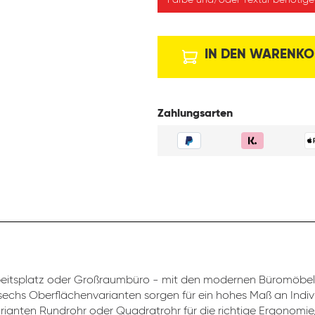
Farbe und/oder Textur benötigen
IN DEN WARENKO
Zahlungsarten
beitsplatz oder Großraumbüro - mit den modernen Büromöbeln
sechs Oberflächenvarianten sorgen für ein hohes Maß an Indivi
rianten Rundrohr oder Quadratrohr für die richtige Ergonomie,