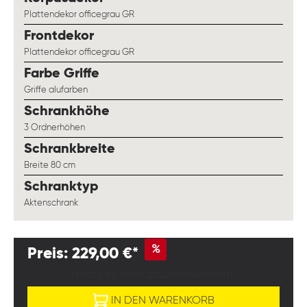
Plattendekor officegrau GR
auswählen
Frontdekor
Plattendekor officegrau GR
auswählen
Farbe Griffe
Griffe alufarben
auswählen
Schrankhöhe
3 Ordnerhöhen
auswählen
Schrankbreite
Breite 80 cm
auswählen
Schranktyp
Aktenschrank
%
Preis: 229,00 €*
249,00 €
(8.03% gespart)
PREISE EXKL. MWST. ZZGL. VERSANDKOSTEN
IN DEN WARENKORB