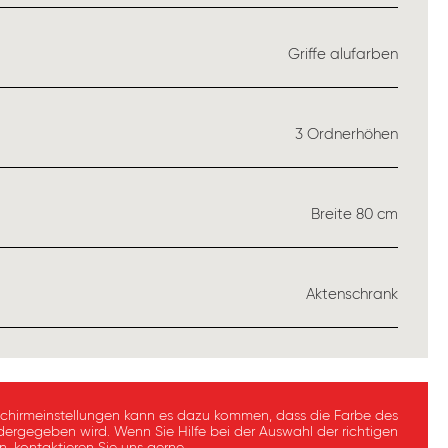
WÄHLEN
Griffe alufarben
USWÄHLEN
3 Ordnerhöhen
USWÄHLEN
Breite 80 cm
WÄHLEN
Aktenschrank
schirmeinstellungen kann es dazu kommen, dass die Farbe des
dergegeben wird. Wenn Sie Hilfe bei der Auswahl der richtigen