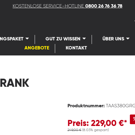
KOSTENLOSE SERVICE-HOTLINE
0800 26 76 36 78
UNGSPAKET
GUT ZU WISSEN
ÜBER UNS
ANGEBOTE
KONTAKT
HRANK
Produktnummer:
TAAS380GR
Preis: 229,00 €*
249,00 €
(8.03% gespart)