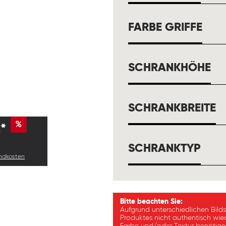
AUS
FARBE GRIFFE
A
SCHRANKHÖHE
A
SCHRANKBREITE
%
*
AUS
SCHRANKTYP
andkosten
Bitte beachten Sie:
Aufgrund unterschiedlichen Bild
Produktes nicht authentisch wie