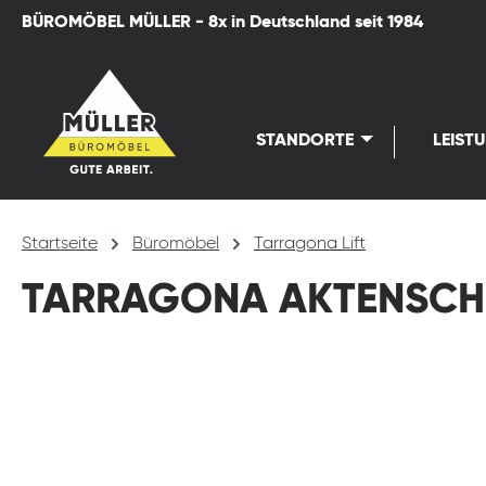
BÜROMÖBEL MÜLLER - 8x in Deutschland seit 1984
springen
Zur Hauptnavigation springen
STANDORTE
LEIST
Startseite
Büromöbel
Tarragona Lift
TARRAGONA AKTENSC
Bildergalerie überspringen