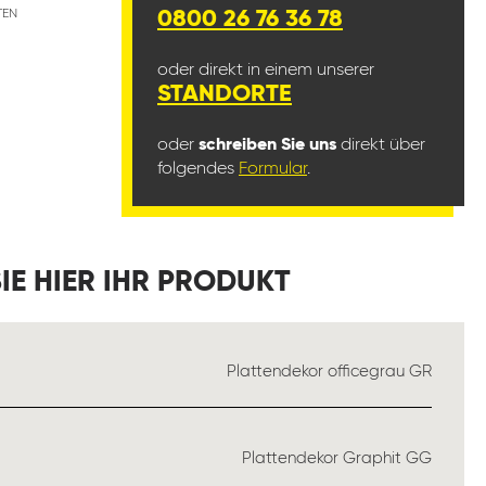
TEN
0800 26 76 36 78
oder direkt in einem unserer
STANDORTE
oder
schreiben Sie uns
direkt über
folgendes
Formular
.
IE HIER IHR PRODUKT
SWÄHLEN
Plattendekor officegrau GR
WÄHLEN
Plattendekor Graphit GG