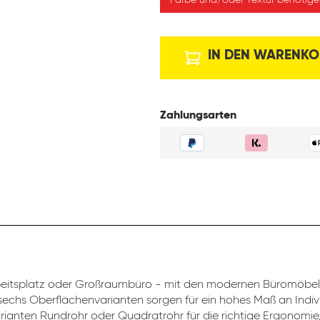
Farbe und/oder Textur benötigen
IN DEN WARENKO
Zahlungsarten
beitsplatz oder Großraumbüro - mit den modernen Büromöbeln
sechs Oberflächenvarianten sorgen für ein hohes Maß an Indivi
rianten Rundrohr oder Quadratrohr für die richtige Ergonomie,