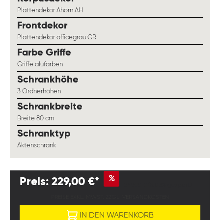
Plattendekor Ahorn AH
auswählen
Frontdekor
Plattendekor officegrau GR
auswählen
Farbe Griffe
Griffe alufarben
auswählen
Schrankhöhe
3 Ordnerhöhen
auswählen
Schrankbreite
Breite 80 cm
auswählen
Schranktyp
Aktenschrank
%
Preis: 229,00 €*
249,00 €
(8.03% gespart)
PREISE EXKL. MWST. ZZGL. VERSANDKOSTEN
IN DEN WARENKORB