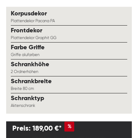
auswählen
Korpusdekor
Plattendekor Pacana PA
auswählen
Frontdekor
Plattendekor Graphit GG
auswählen
Farbe Griffe
Griffe alufarben
auswählen
Schrankhöhe
2 Ordnerhöhen
auswählen
Schrankbreite
Breite 80 cm
auswählen
Schranktyp
Aktenschrank
%
Preis: 189,00 €*
199,00 €
(5.03% gespart)