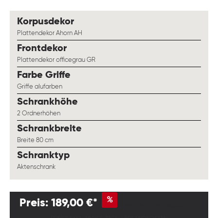
auswählen
Korpusdekor
Plattendekor Ahorn AH
auswählen
Frontdekor
Plattendekor officegrau GR
auswählen
Farbe Griffe
Griffe alufarben
auswählen
Schrankhöhe
2 Ordnerhöhen
auswählen
Schrankbreite
Breite 80 cm
auswählen
Schranktyp
Aktenschrank
%
Preis: 189,00 €*
199,00 €
(5.03% gespart)