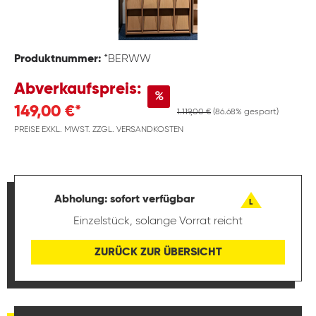
Produktnummer:
*BERWW
Abverkaufspreis:
%
149,00 €*
1.119,00 €
(86.68% gespart)
PREISE EXKL. MWST. ZZGL. VERSANDKOSTEN
Abholung: sofort verfügbar
L
Einzelstück, solange Vorrat reicht
ZURÜCK ZUR ÜBERSICHT