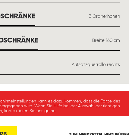
AUSWÄHLEN
OSCHRÄNKE
3 Ordnerhöhen
AUSWÄHLEN
LOSCHRÄNKE
Breite 160 cm
WÄHLEN
Aufsatzquerrollo rechts
schirmeinstellungen kann es dazu kommen, dass die Farbe des
dergegeben wird. Wenn Sie Hilfe bei der Auswahl der richtigen
, kontaktieren Sie uns gerne.
RB