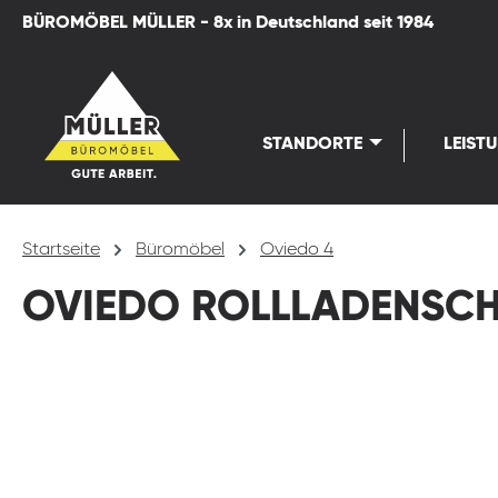
BÜROMÖBEL MÜLLER - 8x in Deutschland seit 1984
springen
Zur Hauptnavigation springen
STANDORTE
LEIST
Startseite
Büromöbel
Oviedo 4
OVIEDO ROLLLADENSC
Bildergalerie überspringen