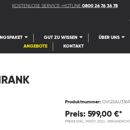
KOSTENLOSE SERVICE-HOTLINE
0800 26 76 36 78
UNGSPAKET
GUT ZU WISSEN
ÜBER UNS
ANGEBOTE
KONTAKT
HRANK
Produktnummer:
OVQSAU316
Preis: 599,00 €*
PREISE EXKL. MWST. ZZGL. VERSANDKOS