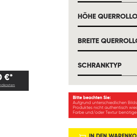
HÖHE QUERROLL
BREITE QUERROL
AUS
SCHRANKTYP
0 €*
andkosten
Bitte beachten Sie:
Aufgrund unterschiedlichen Bild
Produktes nicht authentisch wie
Farbe und/oder Textur benötigen
IN DEN WARENKO