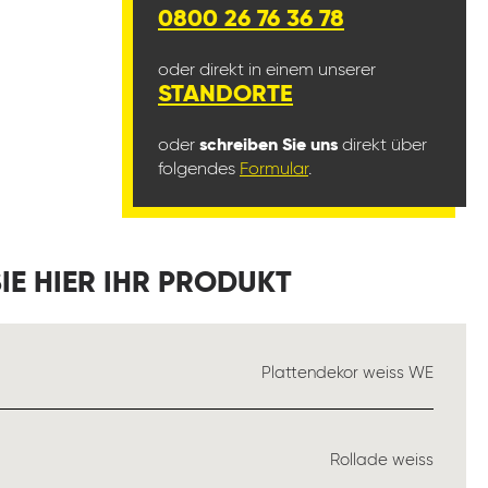
0800 26 76 36 78
oder direkt in einem unserer
STANDORTE
oder
schreiben Sie uns
direkt über
folgendes
Formular
.
IE HIER IHR PRODUKT
SWÄHLEN
Plattendekor weiss WE
WÄHLEN
Rollade weiss