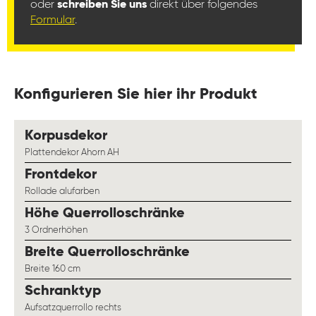
oder
schreiben Sie uns
direkt über folgendes
Formular
.
Konfigurieren Sie hier ihr Produkt
auswählen
Korpusdekor
Plattendekor Ahorn AH
auswählen
Frontdekor
Rollade alufarben
auswählen
Höhe Querrolloschränke
3 Ordnerhöhen
auswählen
Breite Querrolloschränke
Breite 160 cm
auswählen
Schranktyp
Aufsatzquerrollo rechts