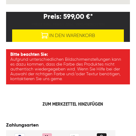
Preis: 599,00 €*
PREISE EXKL. MWST. ZZGL. VERSANDKOSTEN
IN DEN WARENKORB
Bitte beachten Sie:
Aufgrund unterschiedlichen Bildschirmeinstellungen kann
es dazu kommen, dass die Farbe des Produktes nicht
authentisch wiedergegeben wird. Wenn Sie Hilfe bei der
Auswahl der richtigen Farbe und/oder Textur benötigen,
kontaktieren Sie uns gerne.
ZUM MERKZETTEL HINZUFÜGEN
Zahlungsarten