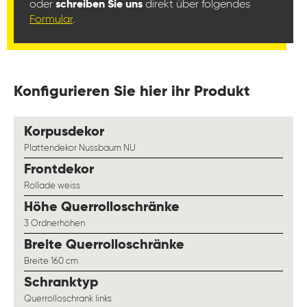
oder
schreiben Sie uns
direkt über folgendes
Formular
.
Konfigurieren Sie hier ihr Produkt
auswählen
Korpusdekor
Plattendekor Nussbaum NU
auswählen
Frontdekor
Rollade weiss
auswählen
Höhe Querrolloschränke
3 Ordnerhöhen
auswählen
Breite Querrolloschränke
Breite 160 cm
auswählen
Schranktyp
Querrolloschrank links