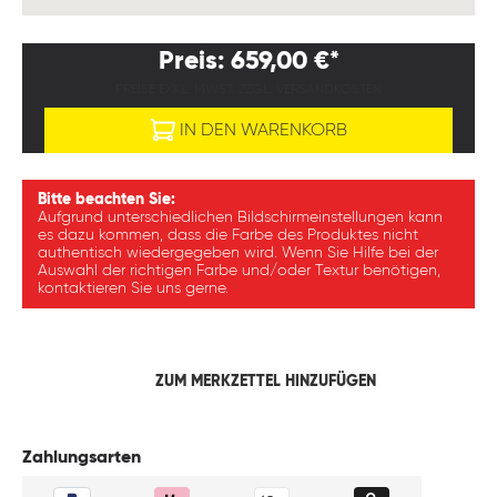
Preis: 659,00 €*
PREISE EXKL. MWST. ZZGL. VERSANDKOSTEN
IN DEN WARENKORB
Bitte beachten Sie:
Aufgrund unterschiedlichen Bildschirmeinstellungen kann
es dazu kommen, dass die Farbe des Produktes nicht
authentisch wiedergegeben wird. Wenn Sie Hilfe bei der
Auswahl der richtigen Farbe und/oder Textur benötigen,
kontaktieren Sie uns gerne.
ZUM MERKZETTEL HINZUFÜGEN
Zahlungsarten