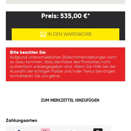
Preis: 535,00 €*
PREISE EXKL. MWST. ZZGL. VERSANDKOSTEN
IN DEN WARENKORB
Bitte beachten Sie:
Aufgrund unterschiedlichen Bildschirmeinstellungen kann
es dazu kommen, dass die Farbe des Produktes nicht
authentisch wiedergegeben wird. Wenn Sie Hilfe bei der
Auswahl der richtigen Farbe und/oder Textur benötigen,
kontaktieren Sie uns gerne.
ZUM MERKZETTEL HINZUFÜGEN
Zahlungsarten