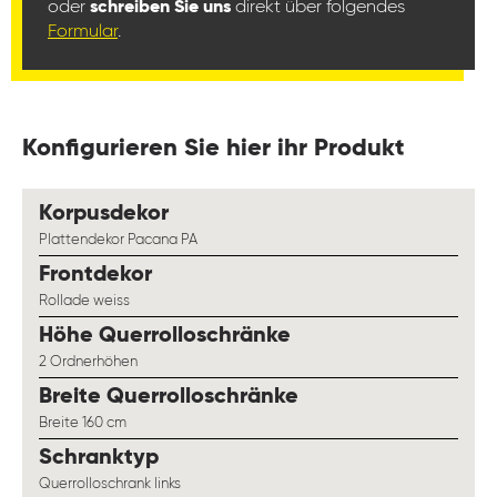
oder
schreiben Sie uns
direkt über folgendes
Formular
.
Konfigurieren Sie hier ihr Produkt
auswählen
Korpusdekor
Plattendekor Pacana PA
auswählen
Frontdekor
Rollade weiss
auswählen
Höhe Querrolloschränke
2 Ordnerhöhen
auswählen
Breite Querrolloschränke
Breite 160 cm
auswählen
Schranktyp
Querrolloschrank links