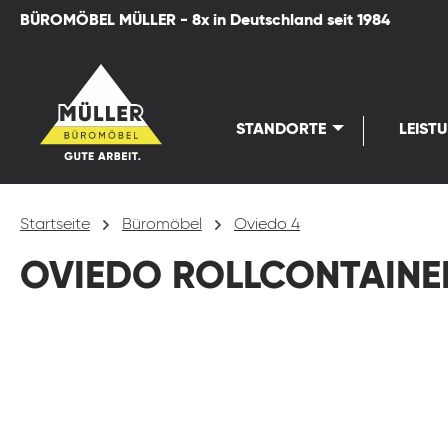
BÜROMÖBEL MÜLLER - 8x in Deutschland seit 1984
springen
Zur Hauptnavigation springen
STANDORTE
LEIST
Startseite
Büromöbel
Oviedo 4
OVIEDO ROLLCONTAINE
Bildergalerie überspringen