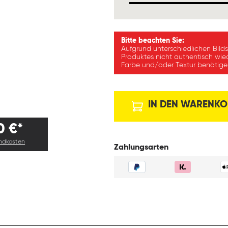
Bitte beachten Sie:
Aufgrund unterschiedlichen Bild
Produktes nicht authentisch wie
Farbe und/oder Textur benötigen
IN DEN WARENKO
0 €*
andkosten
Zahlungsarten