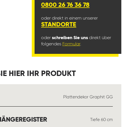
0800 26 76 36 78
oder direkt in einem unserer
STANDORTE
oder
schreiben Sie uns
direkt über
folgendes
Formular
.
IE HIER IHR PRODUKT
SWÄHLEN
Plattendekor Graphit GG
AUSWÄHLEN
HÄNGEREGISTER
Tiefe 60 cm