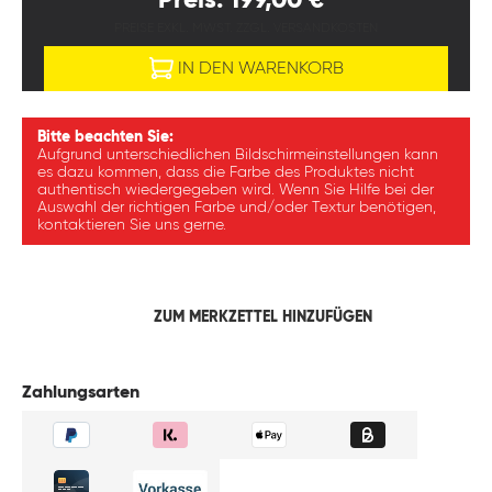
Preis: 199,00 €*
PREISE EXKL. MWST. ZZGL. VERSANDKOSTEN
IN DEN WARENKORB
Bitte beachten Sie:
Aufgrund unterschiedlichen Bildschirmeinstellungen kann
es dazu kommen, dass die Farbe des Produktes nicht
authentisch wiedergegeben wird. Wenn Sie Hilfe bei der
Auswahl der richtigen Farbe und/oder Textur benötigen,
kontaktieren Sie uns gerne.
ZUM MERKZETTEL HINZUFÜGEN
Zahlungsarten