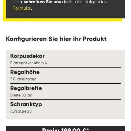
oder
schreiben Sie uns
direkt über folgendes
Formular
.
Konfigurieren Sie hier ihr Produkt
auswählen
Korpusdekor
Plattendekor Ahorn AH
auswählen
Regalhöhe
3 Ordnerhöhen
auswählen
Regalbreite
Breite 80 cm
auswählen
Schranktyp
Aufsatzregal