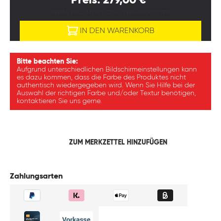
Preis: 279,00 €*
PREISE EXKL. MWST. ZZGL. VERSANDKOSTEN
IN DEN WARENKORB
Bitte beachten Sie:
Aufgrund unterschiedlichen Bildschirmeinstellungen kann
es dazu kommen, dass die Farbe des Produktes nicht
authentisch wiedergegeben wird. Wenn Sie Hilfe bei der
Auswahl der richtigen Farbe und/oder Textur benötigen,
kontaktieren Sie uns gerne.
ZUM MERKZETTEL HINZUFÜGEN
Zahlungsarten