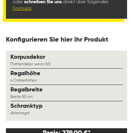
oder
schreiben Sie uns
direkt über folgendes
Formular
.
Konfigurieren Sie hier ihr Produkt
auswählen
Korpusdekor
Plattendekor weiss WE
auswählen
Regalhöhe
4 Ordnerhöhen
auswählen
Regalbreite
Breite 80 cm
auswählen
Schranktyp
Aktenregal