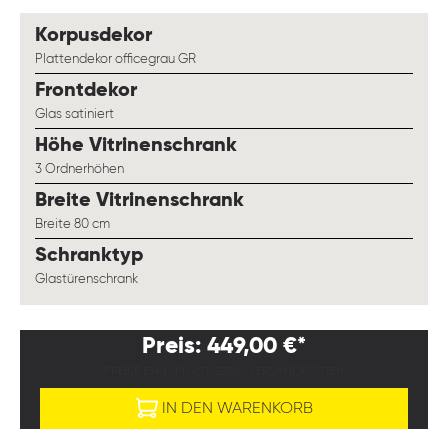
auswählen
Korpusdekor
Plattendekor officegrau GR
auswählen
Frontdekor
Glas satiniert
auswählen
Höhe Vitrinenschrank
3 Ordnerhöhen
auswählen
Breite Vitrinenschrank
Breite 80 cm
auswählen
Schranktyp
Glastürenschrank
Preis: 449,00 €*
PREISE EXKL. MWST. ZZGL. VERSANDKOSTEN
IN DEN WARENKORB