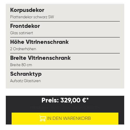
auswählen
Korpusdekor
Plattendekor schwarz SW
auswählen
Frontdekor
Glas satiniert
auswählen
Höhe Vitrinenschrank
2 Ordnerhöhen
auswählen
Breite Vitrinenschrank
Breite 80 cm
auswählen
Schranktyp
Aufsatz Glastüren
Preis: 329,00 €*
PREISE EXKL. MWST. ZZGL. VERSANDKOSTEN
IN DEN WARENKORB