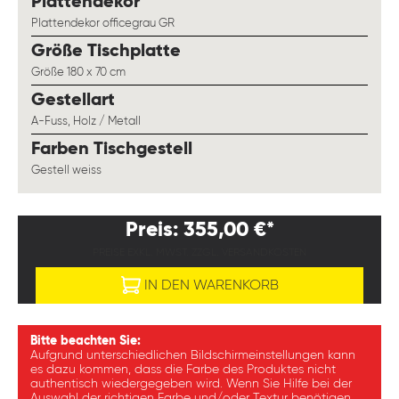
auswählen
Plattendekor
Plattendekor officegrau GR
auswählen
Größe Tischplatte
Größe 180 x 70 cm
auswählen
Gestellart
A-Fuss, Holz / Metall
auswählen
Farben Tischgestell
Gestell weiss
Preis: 355,00 €*
PREISE EXKL. MWST. ZZGL. VERSANDKOSTEN
IN DEN WARENKORB
Bitte beachten Sie:
Aufgrund unterschiedlichen Bildschirmeinstellungen kann
es dazu kommen, dass die Farbe des Produktes nicht
authentisch wiedergegeben wird. Wenn Sie Hilfe bei der
Auswahl der richtigen Farbe und/oder Textur benötigen,