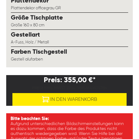
auswählen
Plattendekor
Plattendekor officegrau GR
auswählen
Größe Tischplatte
Größe 160 x 80 cm
auswählen
Gestellart
A-Fuss, Holz / Metall
auswählen
Farben Tischgestell
Gestell alufarben
Preis: 355,00 €*
PREISE EXKL. MWST. ZZGL. VERSANDKOSTEN
IN DEN WARENKORB
Bitte beachten Sie:
Aufgrund unterschiedlichen Bildschirmeinstellungen kann
es dazu kommen, dass die Farbe des Produktes nicht
authentisch wiedergegeben wird. Wenn Sie Hilfe bei der
Auswahl der richtigen Farbe und/oder Textur benötigen,