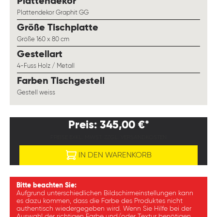
auswählen
Plattendekor
Plattendekor Graphit GG
auswählen
Größe Tischplatte
Größe 160 x 80 cm
auswählen
Gestellart
4-Fuss Holz / Metall
auswählen
Farben Tischgestell
Gestell weiss
Preis: 345,00 €*
PREISE EXKL. MWST. ZZGL. VERSANDKOSTEN
IN DEN WARENKORB
Bitte beachten Sie:
Aufgrund unterschiedlichen Bildschirmeinstellungen kann
es dazu kommen, dass die Farbe des Produktes nicht
authentisch wiedergegeben wird. Wenn Sie Hilfe bei der
Auswahl der richtigen Farbe und/oder Textur benötigen,