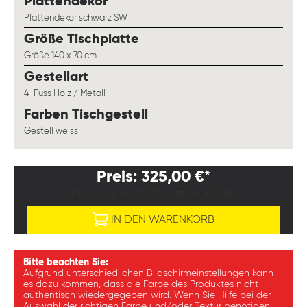
auswählen
Plattendekor
Plattendekor schwarz SW
auswählen
Größe Tischplatte
Größe 140 x 70 cm
auswählen
Gestellart
4-Fuss Holz / Metall
auswählen
Farben Tischgestell
Gestell weiss
Preis: 325,00 €*
PREISE EXKL. MWST. ZZGL. VERSANDKOSTEN
IN DEN WARENKORB
Bitte beachten Sie:
Aufgrund unterschiedlichen Bildschirmeinstellungen kann
es dazu kommen, dass die Farbe des Produktes nicht
authentisch wiedergegeben wird. Wenn Sie Hilfe bei der
Auswahl der richtigen Farbe und/oder Textur benötigen,