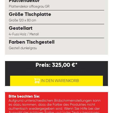
auswählen
Plattendekor
Plattendekor officegrau GR
auswählen
Größe Tischplatte
Größe 120 x 80 cm
auswählen
Gestellart
4-Fuss Holz / Metall
auswählen
Farben Tischgestell
Gestell dunkelgrau
Preis: 325,00 €*
PREISE EXKL. MWST. ZZGL. VERSANDKOSTEN
IN DEN WARENKORB
Bitte beachten Sie:
Aufgrund unterschiedlichen Bildschirmeinstellungen kann
es dazu kommen, dass die Farbe des Produktes nicht
authentisch wiedergegeben wird. Wenn Sie Hilfe bei der
Auswahl der richtigen Farbe und/oder Textur benötigen,