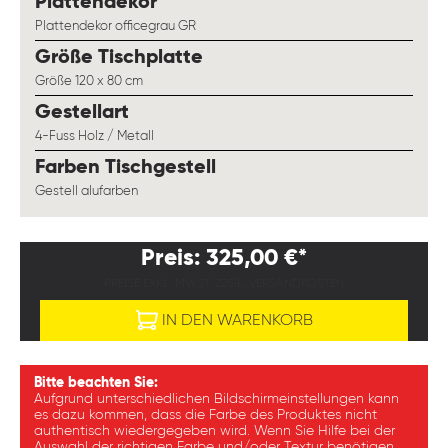
auswählen
Plattendekor
Plattendekor officegrau GR
auswählen
Größe Tischplatte
Größe 120 x 80 cm
auswählen
Gestellart
4-Fuss Holz / Metall
auswählen
Farben Tischgestell
Gestell alufarben
Preis: 325,00 €*
PREISE EXKL. MWST. ZZGL. VERSANDKOSTEN
IN DEN WARENKORB
Bitte beachten Sie:
Aufgrund unterschiedlichen Bildschirmeinstellungen kann
es dazu kommen, dass die Farbe des Produktes nicht
authentisch wiedergegeben wird. Wenn Sie Hilfe bei der
Auswahl der richtigen Farbe und/oder Textur benötigen,