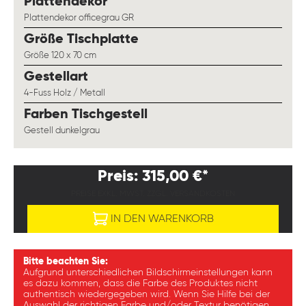
auswählen
Plattendekor
Plattendekor officegrau GR
auswählen
Größe Tischplatte
Größe 120 x 70 cm
auswählen
Gestellart
4-Fuss Holz / Metall
auswählen
Farben Tischgestell
Gestell dunkelgrau
Preis: 315,00 €*
PREISE EXKL. MWST. ZZGL. VERSANDKOSTEN
IN DEN WARENKORB
Bitte beachten Sie:
Aufgrund unterschiedlichen Bildschirmeinstellungen kann
es dazu kommen, dass die Farbe des Produktes nicht
authentisch wiedergegeben wird. Wenn Sie Hilfe bei der
Auswahl der richtigen Farbe und/oder Textur benötigen,