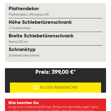
auswählen
Plattendekor
Plattendekor officegrau GR
auswählen
Höhe Schiebetürenschrank
3 Ordnerhöhen
auswählen
Breite Schiebetürenschrank
Breite 120 cm
auswählen
Schranktyp
Schiebetürenschrank
Preis: 399,00 €*
PREISE EXKL. MWST. ZZGL. VERSANDKOSTEN
IN DEN WARENKORB
Bitte beachten Sie:
Aufgrund unterschiedlichen Bildschirmeinstellungen kann