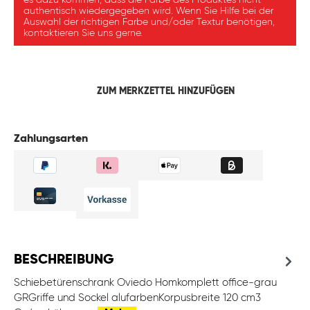
es dazu kommen, dass die Farbe des Produktes nicht
authentisch wiedergegeben wird. Wenn Sie Hilfe bei der
Auswahl der richtigen Farbe und/oder Textur benötigen,
kontaktieren Sie uns gerne.
ZUM MERKZETTEL HINZUFÜGEN
Zahlungsarten
BESCHREIBUNG
Schiebetürenschrank Oviedo Homkomplett office-grau
GRGriffe und Sockel alufarbenKorpusbreite 120 cm3