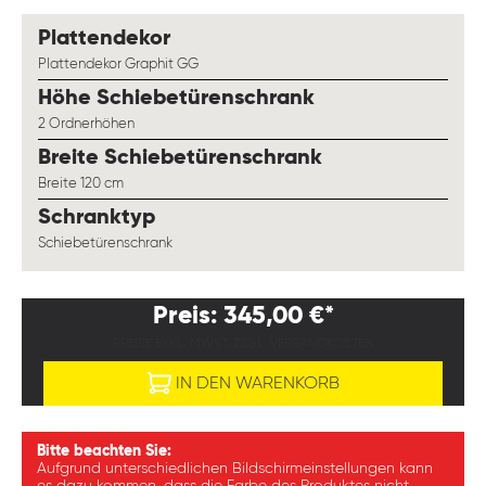
auswählen
Plattendekor
Plattendekor Graphit GG
auswählen
Höhe Schiebetürenschrank
2 Ordnerhöhen
auswählen
Breite Schiebetürenschrank
Breite 120 cm
auswählen
Schranktyp
Schiebetürenschrank
Preis: 345,00 €*
PREISE EXKL. MWST. ZZGL. VERSANDKOSTEN
IN DEN WARENKORB
Bitte beachten Sie:
Aufgrund unterschiedlichen Bildschirmeinstellungen kann