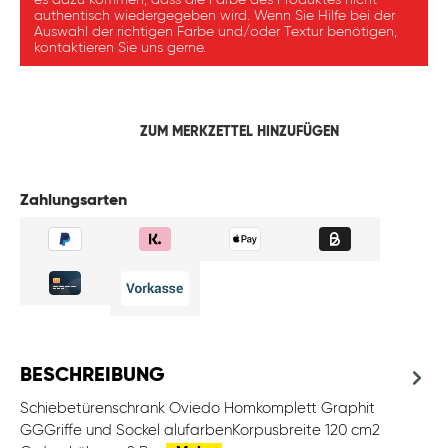
es dazu kommen, dass die Farbe des Produktes nicht
authentisch wiedergegeben wird. Wenn Sie Hilfe bei der
Auswahl der richtigen Farbe und/oder Textur benötigen,
kontaktieren Sie uns gerne.
ZUM MERKZETTEL HINZUFÜGEN
Zahlungsarten
BESCHREIBUNG
Schiebetürenschrank Oviedo Homkomplett Graphit
GGGriffe und Sockel alufarbenKorpusbreite 120 cm2