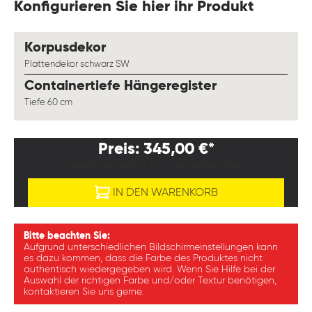
Konfigurieren Sie hier ihr Produkt
auswählen
Korpusdekor
Plattendekor schwarz SW
auswählen
Containertiefe Hängeregister
Tiefe 60 cm
Preis: 345,00 €*
PREISE EXKL. MWST. ZZGL. VERSANDKOSTEN
IN DEN WARENKORB
Bitte beachten Sie:
Aufgrund unterschiedlichen Bildschirmeinstellungen kann
es dazu kommen, dass die Farbe des Produktes nicht
authentisch wiedergegeben wird. Wenn Sie Hilfe bei der
Auswahl der richtigen Farbe und/oder Textur benötigen,
kontaktieren Sie uns gerne.