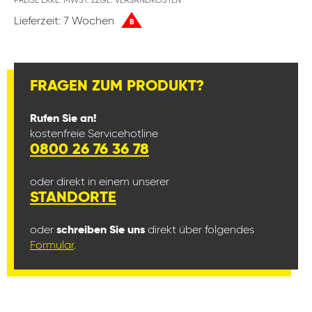
PREISE EXKL. MWST. ZZGL. VERSANDKOSTEN
Lieferzeit: 7 Wochen
B
FRAGEN ZUM PRODUKT?
Rufen Sie an!
kostenfreie Servicehotline
0800 26 76 36 78
oder direkt in einem unserer
STANDORTE
oder
schreiben Sie uns
direkt über folgendes
Formular
.