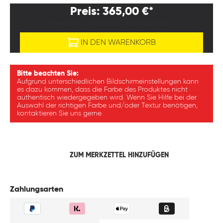
Preis: 365,00 €*
PREISE EXKL. MWST. ZZGL. VERSANDKOSTEN
IN DEN WARENKORB
Bitte beachten Sie:
Aufgrund unterschiedlichen Bildschirmeinstellungen kann
es dazu kommen, dass die Farbe des Produktes nicht
authentisch wiedergegeben wird. Wenn Sie Hilfe bei der
Auswahl der richtigen Farbe und/oder Textur benötigen,
kontaktieren Sie uns gerne.
ZUM MERKZETTEL HINZUFÜGEN
Zahlungsarten