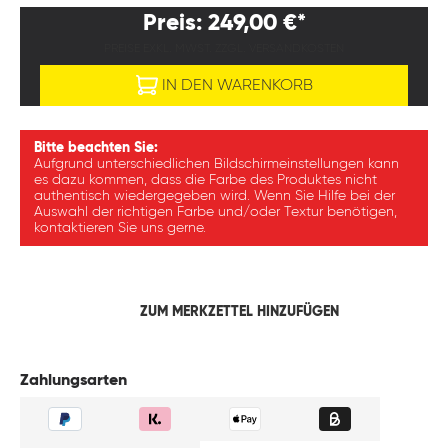
Preis: 249,00 €*
PREISE EXKL. MWST. ZZGL. VERSANDKOSTEN
IN DEN WARENKORB
Bitte beachten Sie:
Aufgrund unterschiedlichen Bildschirmeinstellungen kann
es dazu kommen, dass die Farbe des Produktes nicht
authentisch wiedergegeben wird. Wenn Sie Hilfe bei der
Auswahl der richtigen Farbe und/oder Textur benötigen,
kontaktieren Sie uns gerne.
ZUM MERKZETTEL HINZUFÜGEN
Zahlungsarten