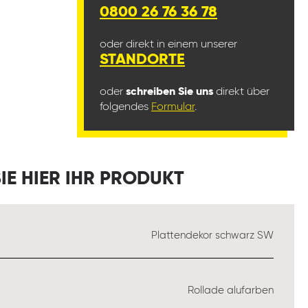
0800 26 76 36 78
oder direkt in einem unserer
STANDORTE
oder
schreiben Sie uns
direkt über
folgendes
Formular
.
IE HIER IHR PRODUKT
SWÄHLEN
Plattendekor schwarz SW
WÄHLEN
Rollade alufarben