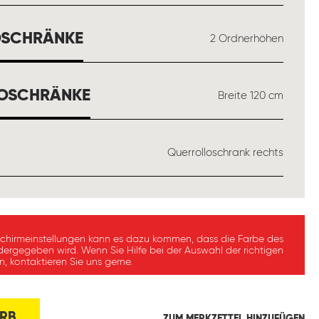
AUSWÄHLEN
OSCHRÄNKE
2 Ordnerhöhen
AUSWÄHLEN
LOSCHRÄNKE
Breite 120 cm
WÄHLEN
Querrolloschrank rechts
schirmeinstellungen kann es dazu kommen, dass die Farbe des
dergegeben wird. Wenn Sie Hilfe bei der Auswahl der richtigen
, kontaktieren Sie uns gerne.
RB