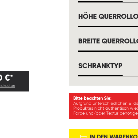
HÖHE QUERROLL
BREITE QUERROL
AUS
SCHRANKTYP
0 €*
andkosten
Bitte beachten Sie:
Aufgrund unterschiedlichen Bild
Produktes nicht authentisch wie
Farbe und/oder Textur benötigen
IN DEN WARENKO