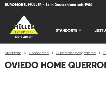
BÜROMÖBEL MÜLLER - 8x in Deutschland seit 1984
springen
Zur Hauptnavigation springen
STANDORTE
LEIST
Startseite
Homeoffice
Büromöbelprogramme
O
OVIEDO HOME QUERRO
Bildergalerie überspringen