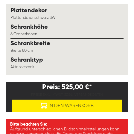
auswählen
Plattendekor
Plattendekor schwarz SW
auswählen
Schrankhöhe
6 Ordnerhöhen
auswählen
Schrankbreite
Breite 80 cm
auswählen
Schranktyp
Aktenschrank
Preis: 525,00 €*
PREISE EXKL. MWST. ZZGL. VERSANDKOSTEN
IN DEN WARENKORB
Bitte beachten Sie:
Aufgrund unterschiedlichen Bildschirmeinstellungen kann