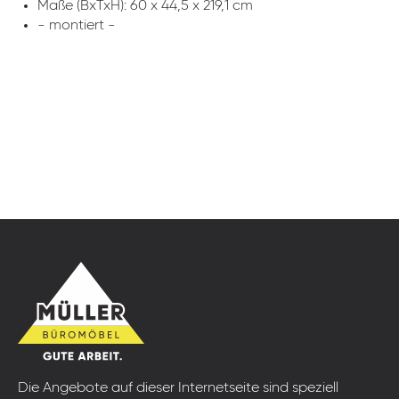
Maße (BxTxH): 60 x 44,5 x 219,1 cm
- montiert -
Die Angebote auf dieser Internetseite sind speziell