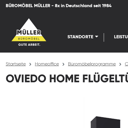
BÜROMÖBEL MÜLLER - 8x in Deutschland seit 1984
springen
Zur Hauptnavigation springen
STANDORTE
LEIST
Startseite
Homeoffice
Büromöbelprogramme
O
OVIEDO HOME FLÜGEL
Bildergalerie überspringen