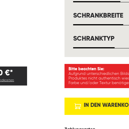
A
SCHRANKBREITE
AUS
SCHRANKTYP
Bitte beachten Sie:
0 €*
Aufgrund unterschiedlichen Bild
Produktes nicht authentisch wie
andkosten
Farbe und/oder Textur benötigen
IN DEN WARENKO