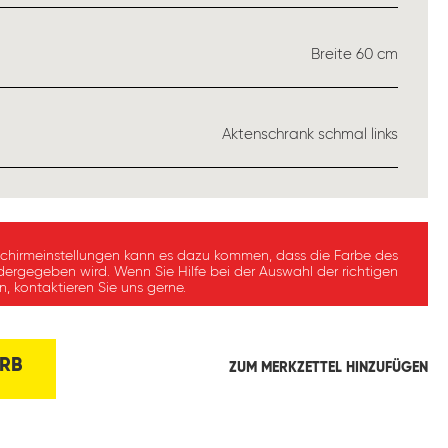
USWÄHLEN
Breite 60 cm
WÄHLEN
Aktenschrank schmal links
schirmeinstellungen kann es dazu kommen, dass die Farbe des
dergegeben wird. Wenn Sie Hilfe bei der Auswahl der richtigen
, kontaktieren Sie uns gerne.
RB
ZUM MERKZETTEL HINZUFÜGEN