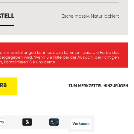
AUSWÄHLEN
TELL
Esche massiv, Natur lackiert
schirmeinstellungen kann es dazu kommen, dass die Farbe des
dergegeben wird. Wenn Sie Hilfe bei der Auswahl der richtigen
, kontaktieren Sie uns gerne.
RB
ZUM MERKZETTEL HINZUFÜGEN