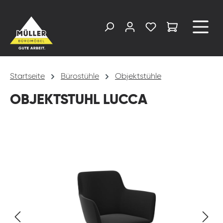
alt springen
Startseite
Bürostühle
Objektstühle
OBJEKTSTUHL LUCCA
Bildergalerie überspringen