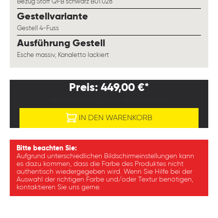
Bezug Stoff QFB schwarz B01.028
auswählen
Gestellvariante
Gestell 4-Fuss
auswählen
Ausführung Gestell
Esche massiv, Kanaletto lackiert
Preis: 449,00 €*
PREISE EXKL. MWST. ZZGL. VERSANDKOSTEN
IN DEN WARENKORB
Bitte beachten Sie:
Aufgrund unterschiedlichen Bildschirmeinstellungen kann
es dazu kommen, dass die Farbe des Produktes nicht
authentisch wiedergegeben wird. Wenn Sie Hilfe bei der
Auswahl der richtigen Farbe und/oder Textur benötigen,
kontaktieren Sie uns gerne.