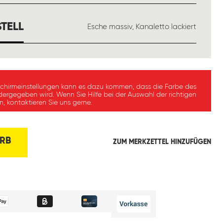
AUSWÄHLEN
TELL
Esche massiv, Kanaletto lackiert
schirmeinstellungen kann es dazu kommen, dass die Farbe des
dergegeben wird. Wenn Sie Hilfe bei der Auswahl der richtigen
, kontaktieren Sie uns gerne.
RB
ZUM MERKZETTEL HINZUFÜGEN